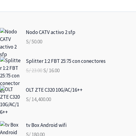
Nodo CATV activo 2 sfp
S/
50.00
El
El
Splitter 1:2 FBT 25:75 con conectores
precio
precio
S/
23.00
S/
16.00
original
actual
era:
es:
S/ 23.00.
S/ 16.00.
OLT ZTE C320 10G/AC/16++
S/
14,400.00
tv Box Android wifi
S/
180.00