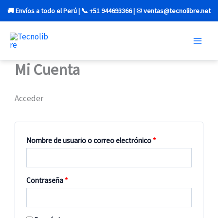
Ir
🚚 Envíos a todo el Perú | 📞 +51 944693366 | ✉ ventas@tecnolibre.net
al
Obligatorio
Obligatorio
Obligatorio
Obligatorio
Obligatorio
contenido
Mi Cuenta
Acceder
Nombre de usuario o correo electrónico
*
Contraseña
*