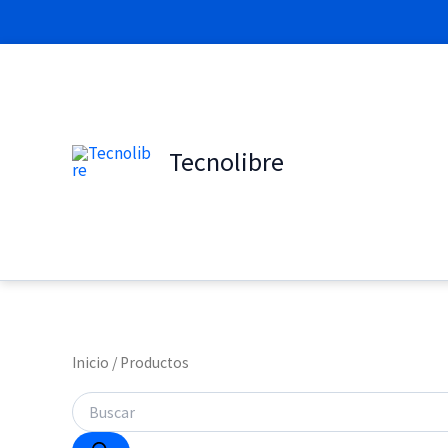
Ir
al
Búsqueda
contenido
de
productos
Tecnolibre
Inicio
/ Productos