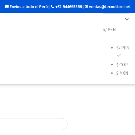
🚚 Envíos a todo el Perú | 📞 +51 944693366 | ✉ ventas@tecnolibre.net
Búsqueda
de
productos
S/ PEN
S/ PEN
$ COP
$ MXN