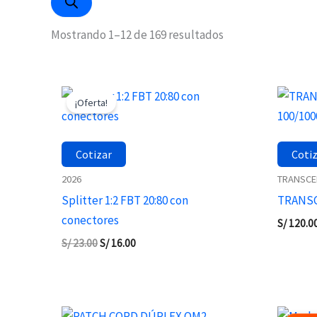
Mostrando 1–12 de 169 resultados
El
El
precio
precio
¡Oferta!
original
actual
era:
es:
S/ 23.00.
S/ 16.00.
Cotizar
Coti
2026
TRANSCE
Splitter 1:2 FBT 20:80 con
TRANSC
conectores
S/
120.0
S/
23.00
S/
16.00