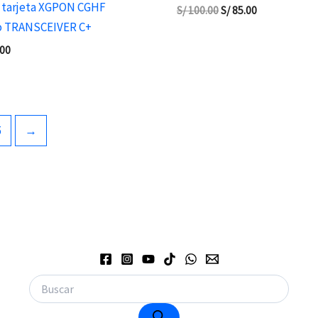
 tarjeta XGPON CGHF
S/
100.00
S/
85.00
do TRANSCEIVER C+
.00
5
→