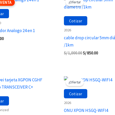
¡Oferta!
-VENTA
original
actual
era:
es:
zar
S/ 1,000.00.
S/ 850.00.
Cotizar
O
2026
or Analogo 24 en 1
cable drop circular 5mm d
.00
/1km
S/
1,000.00
S/
850.00
El
El
precio
precio
¡Oferta!
original
actual
era:
es:
Cotizar
S/ 100.00.
S/ 85.00.
zar
2026
rized
ONU XPON HSGQ-WIFI4