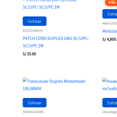
PRE
Coti
Cotizar
ANALOG
ACCESORIOS
Modulad
PATCH CORD DÚPLEX OM2 SC/UPC-
S/
4,800
SC/UPC 1M
S/
25.00
Cotizar
Coti
TRANSCEIVER
Uncatego