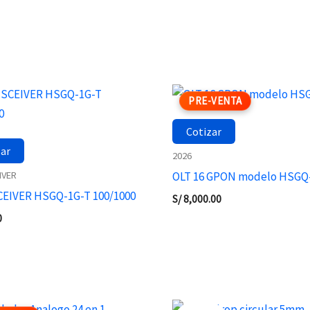
PRE-VENTA
Cotizar
zar
2026
IVER
OLT 16 GPON modelo HSGQ
EIVER HSGQ-1G-T 100/1000
S/
8,000.00
0
El
El
precio
precio