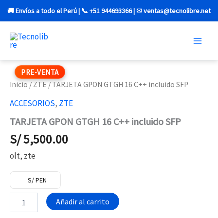
Ir
🚚 Envíos a todo el Perú | 📞 +51 944693366 | ✉ ventas@tecnolibre.net
al
contenido
TARJETA
PRE-VENTA
GPON
GTGH
Inicio
/
ZTE
/ TARJETA GPON GTGH 16 C++ incluido SFP
16
ACCESORIOS
,
ZTE
C++
incluido
TARJETA GPON GTGH 16 C++ incluido SFP
SFP
cantidad
S/
5,500.00
olt, zte
S/ PEN
Añadir al carrito