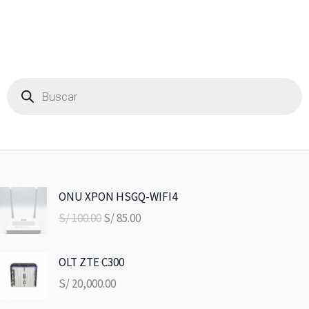
Búsqueda
de
productos
E
E
ONU XPON HSGQ-WIFI4
l
l
S/
100.00
S/
85.00
p
p
r
r
e
e
OLT ZTE C300
c
c
S/
20,000.00
i
i