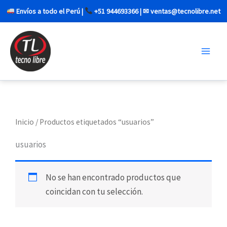
Ir
Envíos a todo el Perú |
+51 944693366 | ✉ ventas@tecnolibre.net
al
contenido
Inicio
/ Productos etiquetados “usuarios”
usuarios
No se han encontrado productos que
coincidan con tu selección.