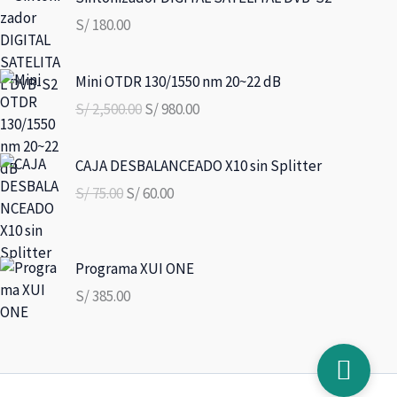
S/
180.00
El
El
Mini OTDR 130/1550 nm 20~22 dB
precio
precio
S/
2,500.00
S/
980.00
original
actual
era:
es:
El
El
S/ 2,500.00.
S/ 980.00.
CAJA DESBALANCEADO X10 sin Splitter
precio
precio
S/
75.00
S/
60.00
original
actual
era:
es:
S/ 75.00.
S/ 60.00.
Programa XUI ONE
S/
385.00