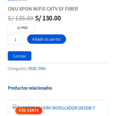
ONU XPON WIFI5 CATV SY FIBER
S/
135.00
S/
130.00
S/ PEN
Añadir al carrito
Cotizar
Categorías:
2026
,
ONU
Productos relacionados
PRE-VENTA